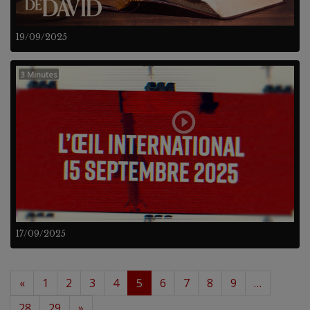
19/09/2025
3 Minutes
17/09/2025
«
1
2
3
4
5
6
7
8
9
…
28
29
»