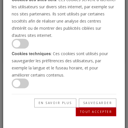
Loading
les utilisateurs sur divers sites internet, par exemple sur
nos sites partenaires. Ils sont utilisés par certaines
sociétés afin de réaliser une analyse des centres
P
d’intérêt ou de montrer des publicités ciblées sur
d’autres sites internet.
Cookies techniques
: Ces cookies sont utilisés pour
sauvegarder les préférences des utilisateurs, par
exemple la langue et le fuseau horaire, et pour
L'oeil International 14
améliorer certains contenus.
mars 2025
EN SAVOIR PLUS
SAUVEGARDER
14/03/2025 • 3 Minutes
TOUT ACCEPTER
La Trompette : les nouvelles de demain,
aujourd’hui ! Comprenez votre monde