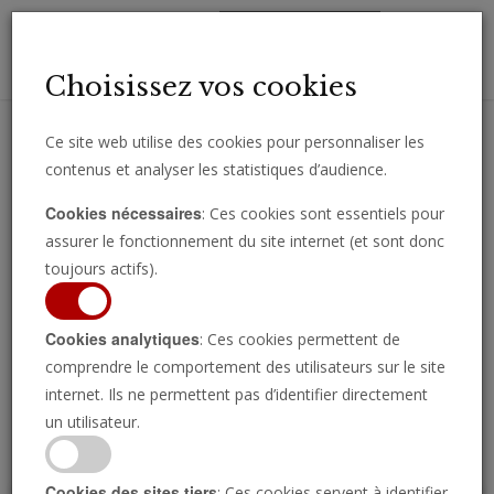
Toggl
Choisissez vos cookies
navig
Ce site web utilise des cookies pour personnaliser les
contenus et analyser les statistiques d’audience.
Recevez des analyses, des commentaires et des nouvelles
Cookies nécessaires
: Ces cookies sont essentiels pour
importantes directement par e-mail.
assurer le fonctionnement du site internet (et sont donc
SOUSCRIRE
toujours actifs).
Cookies analytiques
: Ces cookies permettent de
comprendre le comportement des utilisateurs sur le site
Regarder l’émission
internet. Ils ne permettent pas d’identifier directement
un utilisateur.
Cookies des sites tiers
: Ces cookies servent à identifier