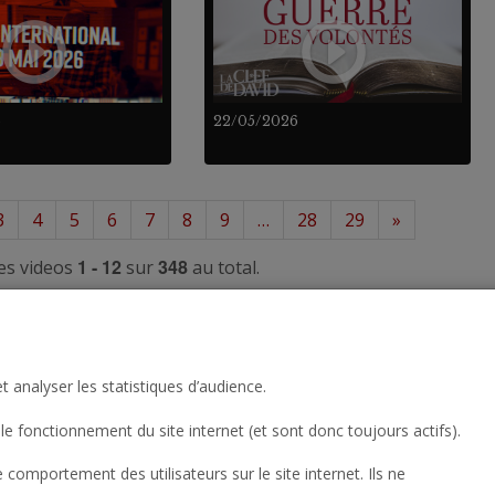
6
22/05/2026
3
4
5
6
7
8
9
…
28
29
»
1 - 12
348
es videos
sur
au total.
t analyser les statistiques d’audience.
le fonctionnement du site internet (et sont donc toujours actifs).
omportement des utilisateurs sur le site internet. Ils ne