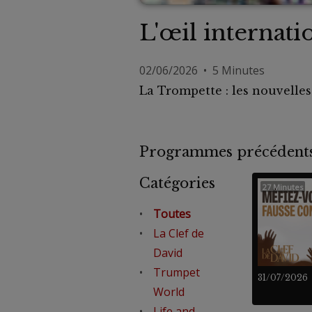
L'œil internat
02/06/2026 • 5 Minutes
La Trompette : les nouvelle
Programmes précéde
Catégories
27 Minutes
Toutes
La Clef de
David
Trumpet
31/07/2026
World
Life and