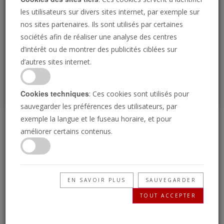
Loading
les utilisateurs sur divers sites internet, par exemple sur
nos sites partenaires. Ils sont utilisés par certaines
sociétés afin de réaliser une analyse des centres
P
d’intérêt ou de montrer des publicités ciblées sur
d’autres sites internet.
Cookies techniques
: Ces cookies sont utilisés pour
sauvegarder les préférences des utilisateurs, par
exemple la langue et le fuseau horaire, et pour
L'œil international 29
améliorer certains contenus.
décembre 2025
EN SAVOIR PLUS
SAUVEGARDER
29/12/2025 • 4 Minutes
TOUT ACCEPTER
La Trompette : les nouvelles de demain,
aujourd’hui ! Comprenez votre monde