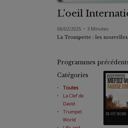
L'oeil Internat
06/02/2025 • 3 Minutes
La Trompette : les nouvelle
Programmes précéde
Catégories
27 Minutes
Toutes
La Clef de
David
Trumpet
31/07/2026
World
Life and