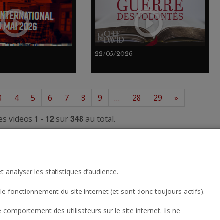
6
22/05/2026
3
4
5
6
7
8
9
…
28
29
»
1 - 12
348
es videos
sur
au total.
t analyser les statistiques d’audience.
le fonctionnement du site internet (et sont donc toujours actifs).
omportement des utilisateurs sur le site internet. Ils ne