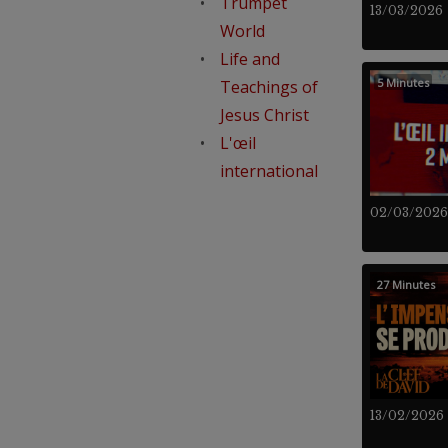
Trumpet
13/03/2026
World
Life and
5 Minutes
Teachings of
Jesus Christ
L'œil
international
02/03/2026
27 Minutes
13/02/2026