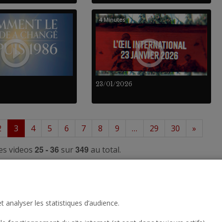
4 Minutes
23/01/2026
2
3
4
5
6
7
8
9
…
29
30
»
25 - 36
349
es videos
sur
au total.
t analyser les statistiques d’audience.