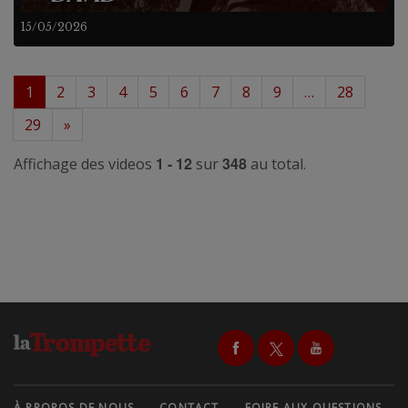
15/05/2026
1
2
3
4
5
6
7
8
9
…
28
29
»
1 - 12
348
Affichage des videos
sur
au total.
À PROPOS DE NOUS
CONTACT
FOIRE AUX QUESTIONS