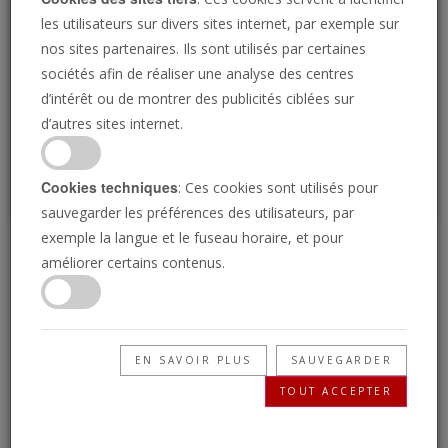
Loading
les utilisateurs sur divers sites internet, par exemple sur
nos sites partenaires. Ils sont utilisés par certaines
sociétés afin de réaliser une analyse des centres
P
d’intérêt ou de montrer des publicités ciblées sur
d’autres sites internet.
Cookies techniques
: Ces cookies sont utilisés pour
sauvegarder les préférences des utilisateurs, par
exemple la langue et le fuseau horaire, et pour
La prophétie du
améliorer certains contenus.
Jéroboam des temps
modernes
EN SAVOIR PLUS
SAUVEGARDER
TOUT ACCEPTER
07/11/2024 • 24 Minutes
Dieu promet de sauver l’Amérique de l’amère