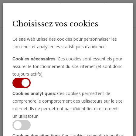
Toggl
Choisissez vos cookies
navig
Ce site web utilise des cookies pour personnaliser les
contenus et analyser les statistiques d’audience.
Recevez des analyses, des commentaires et des nouvelles
Cookies nécessaires
: Ces cookies sont essentiels pour
importantes directement par e-mail.
assurer le fonctionnement du site internet (et sont donc
SOUSCRIRE
toujours actifs).
Cookies analytiques
: Ces cookies permettent de
comprendre le comportement des utilisateurs sur le site
Regarder l’émission
internet. Ils ne permettent pas d’identifier directement
un utilisateur.
Cookies des sites tiers
: Ces cookies servent à identifier