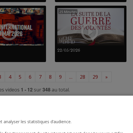
25 Minutes
6
22/05/2026
3
4
5
6
7
8
9
…
28
29
»
1 - 12
348
es videos
sur
au total.
t analyser les statistiques d’audience.