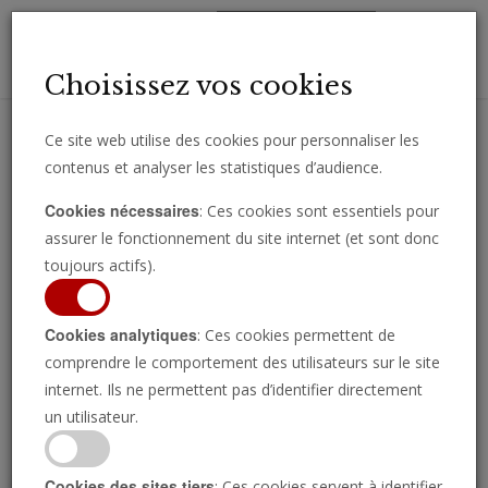
Toggl
Choisissez vos cookies
navig
Ce site web utilise des cookies pour personnaliser les
contenus et analyser les statistiques d’audience.
Recevez des analyses, des commentaires et des nouvelles
Cookies nécessaires
: Ces cookies sont essentiels pour
importantes directement par e-mail.
assurer le fonctionnement du site internet (et sont donc
SOUSCRIRE
toujours actifs).
Cookies analytiques
: Ces cookies permettent de
comprendre le comportement des utilisateurs sur le site
Regarder l’émission
internet. Ils ne permettent pas d’identifier directement
un utilisateur.
Cookies des sites tiers
: Ces cookies servent à identifier