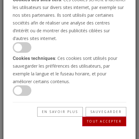
Loading
les utilisateurs sur divers sites internet, par exemple sur
nos sites partenaires. Ils sont utilisés par certaines
sociétés afin de réaliser une analyse des centres
P
d’intérêt ou de montrer des publicités ciblées sur
d’autres sites internet.
Cookies techniques
: Ces cookies sont utilisés pour
sauvegarder les préférences des utilisateurs, par
exemple la langue et le fuseau horaire, et pour
Nous devrions être des
améliorer certains contenus.
enseignants
EN SAVOIR PLUS
SAUVEGARDER
05/06/2026 • 26 Minutes
TOUT ACCEPTER
Des milliards de dollars sont injectés chaque
année dans le système éducatif. Mais ces écoles