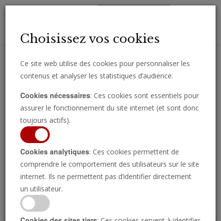
Toggl
Choisissez vos cookies
navig
Ce site web utilise des cookies pour personnaliser les
contenus et analyser les statistiques d’audience.
Recevez des analyses, des commentaires et des nouvelles
Cookies nécessaires
: Ces cookies sont essentiels pour
importantes directement par e-mail.
assurer le fonctionnement du site internet (et sont donc
SOUSCRIRE
toujours actifs).
Cookies analytiques
: Ces cookies permettent de
comprendre le comportement des utilisateurs sur le site
Regarder l’émission
internet. Ils ne permettent pas d’identifier directement
un utilisateur.
Cookies des sites tiers
: Ces cookies servent à identifier