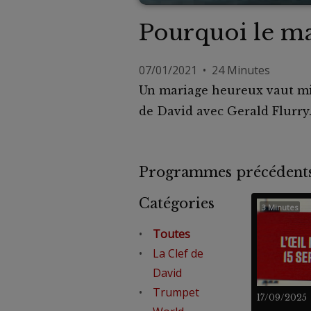
Pourquoi le ma
07/01/2021 • 24 Minutes
Un mariage heureux vaut mie
de David avec Gerald Flurry
Programmes précéde
Catégories
3 Minutes
Toutes
La Clef de
David
Trumpet
17/09/2025