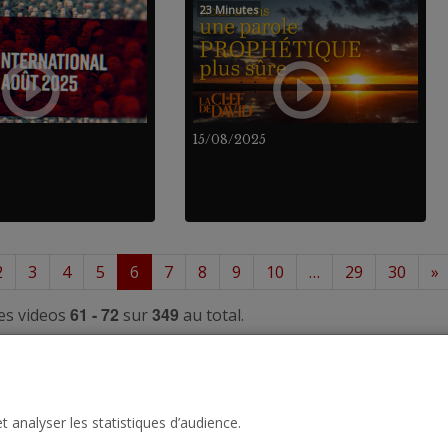
23 Minutes
15/08/2025
2
3
4
5
6
7
8
9
10
…
29
30
»
61 - 72
349
es videos
sur
au total.
t analyser les statistiques d’audience.