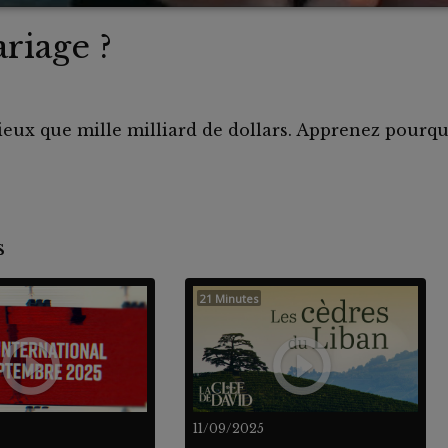
riage ?
ux que mille milliard de dollars. Apprenez pourquo
.
nts
21 Minutes
11/09/2025