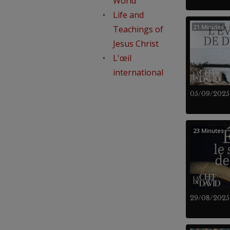
World
Life and
21 Minutes
Teachings of
Jesus Christ
L'œil
international
05/09/2025
23 Minutes
29/08/2025