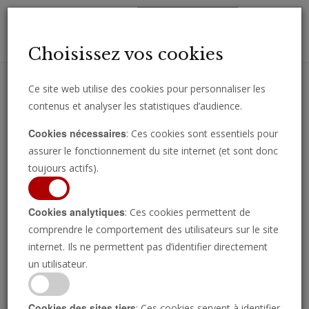
Toggl
Choisissez vos cookies
navig
Ce site web utilise des cookies pour personnaliser les
contenus et analyser les statistiques d’audience.
Recevez des analyses, des commentaires et des nouvelles
Cookies nécessaires
: Ces cookies sont essentiels pour
importantes directement par e-mail.
assurer le fonctionnement du site internet (et sont donc
SOUSCRIRE
toujours actifs).
Cookies analytiques
: Ces cookies permettent de
comprendre le comportement des utilisateurs sur le site
Regarder l’émission
internet. Ils ne permettent pas d’identifier directement
un utilisateur.
Cookies des sites tiers
: Ces cookies servent à identifier