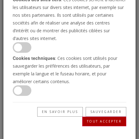
Loading
les utilisateurs sur divers sites internet, par exemple sur
nos sites partenaires. Ils sont utilisés par certaines
sociétés afin de réaliser une analyse des centres
P
d’intérêt ou de montrer des publicités ciblées sur
d’autres sites internet.
Cookies techniques
: Ces cookies sont utilisés pour
sauvegarder les préférences des utilisateurs, par
exemple la langue et le fuseau horaire, et pour
Prophétiser de nouveau
améliorer certains contenus.
01/08/2025 • 23 Minutes
Aujourd'hui, la seule et véritable Église de Dieu
EN SAVOIR PLUS
SAUVEGARDER
a une mission capitale à accomplir : elle doit
TOUT ACCEPTER
prophétiser de nouveau. Le mystère de Dieu
doit être déclaré par Son peuple fidèle !