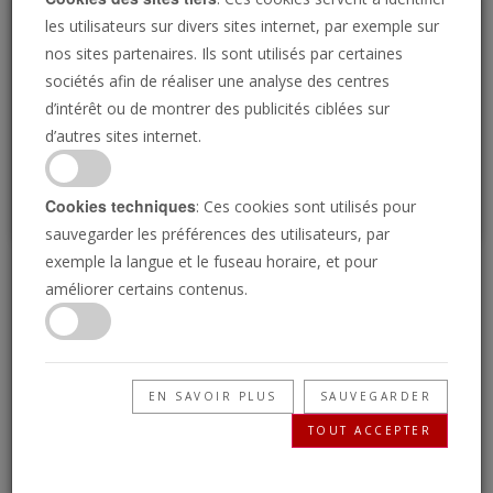
Loading
les utilisateurs sur divers sites internet, par exemple sur
nos sites partenaires. Ils sont utilisés par certaines
sociétés afin de réaliser une analyse des centres
P
d’intérêt ou de montrer des publicités ciblées sur
d’autres sites internet.
Cookies techniques
: Ces cookies sont utilisés pour
sauvegarder les préférences des utilisateurs, par
exemple la langue et le fuseau horaire, et pour
Psaume 76
améliorer certains contenus.
27/10/2023 • 26 Minutes
Récemment, Gerald Flurry, l’animateur de La
EN SAVOIR PLUS
SAUVEGARDER
clef de David, s’est adressé aux membres de
TOUT ACCEPTER
l’Église de Philadelphie de Dieu pendant la Fête
des Tabernacles. Cette partie de sa présentation