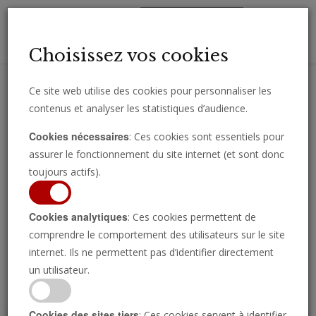
Toggl
Choisissez vos cookies
navig
Ce site web utilise des cookies pour personnaliser les
contenus et analyser les statistiques d’audience.
Recevez des analyses, des commentaires et des nouvelles
Cookies nécessaires
: Ces cookies sont essentiels pour
importantes directement par e-mail.
assurer le fonctionnement du site internet (et sont donc
SOUSCRIRE
toujours actifs).
Cookies analytiques
: Ces cookies permettent de
comprendre le comportement des utilisateurs sur le site
Regarder l’émission
internet. Ils ne permettent pas d’identifier directement
un utilisateur.
Cookies des sites tiers
: Ces cookies servent à identifier