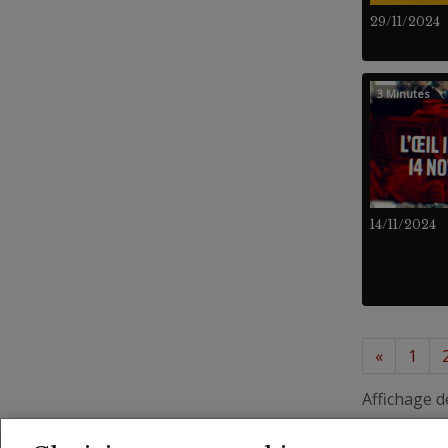
29/11/2024
3 Minutes
14/11/2024
«
1
Affichage d