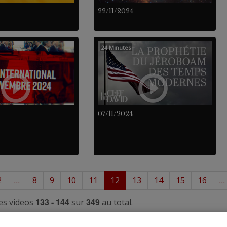
22/11/2024
24 Minutes
07/11/2024
2
…
8
9
10
11
12
13
14
15
16
…
133 - 144
349
es videos
sur
au total.