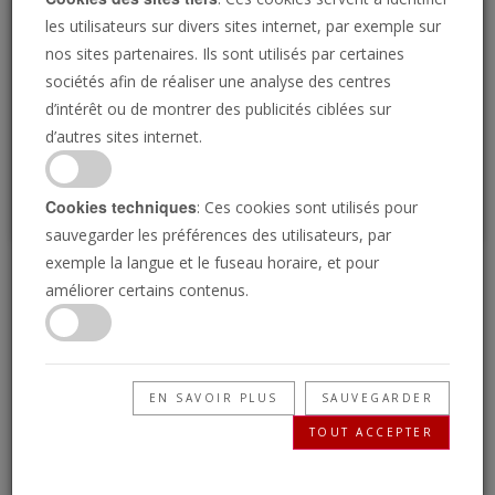
Loading
les utilisateurs sur divers sites internet, par exemple sur
nos sites partenaires. Ils sont utilisés par certaines
sociétés afin de réaliser une analyse des centres
P
d’intérêt ou de montrer des publicités ciblées sur
d’autres sites internet.
Cookies techniques
: Ces cookies sont utilisés pour
sauvegarder les préférences des utilisateurs, par
exemple la langue et le fuseau horaire, et pour
Qui était Herbert W.
améliorer certains contenus.
Armstrong ?
EN SAVOIR PLUS
SAUVEGARDER
29/06/2018 • 3 Minutes
TOUT ACCEPTER
Herbert W. Armstrong fut l'un des dirigeants
religieux et d’organisation humanitaire le plus