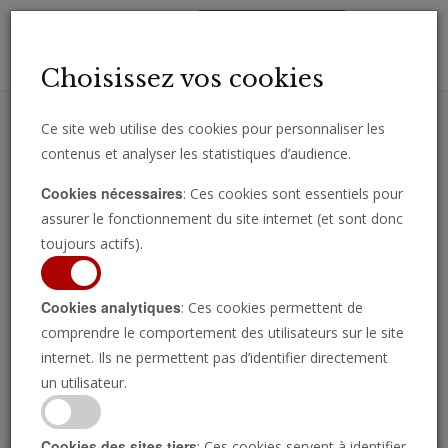
Toggl
Choisissez vos cookies
navig
Ce site web utilise des cookies pour personnaliser les
contenus et analyser les statistiques d’audience.
Recevez des analyses, des commentaires et des nouvelles
Cookies nécessaires
: Ces cookies sont essentiels pour
importantes directement par e-mail.
assurer le fonctionnement du site internet (et sont donc
SOUSCRIRE
toujours actifs).
Cookies analytiques
: Ces cookies permettent de
comprendre le comportement des utilisateurs sur le site
Regarder l’émission
internet. Ils ne permettent pas d’identifier directement
un utilisateur.
Cookies des sites tiers
: Ces cookies servent à identifier