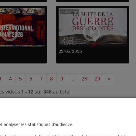
25 Minutes
6
22/05/2026
3
4
5
6
7
8
9
…
28
29
»
1 - 12
348
es videos
sur
au total.
t analyser les statistiques d’audience.