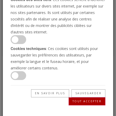
Loading
les utilisateurs sur divers sites internet, par exemple sur
nos sites partenaires. Ils sont utilisés par certaines
sociétés afin de réaliser une analyse des centres
P
d’intérêt ou de montrer des publicités ciblées sur
d’autres sites internet.
Cookies techniques
: Ces cookies sont utilisés pour
sauvegarder les préférences des utilisateurs, par
exemple la langue et le fuseau horaire, et pour
Trump contre Macron
améliorer certains contenus.
dans la prophétie
biblique
EN SAVOIR PLUS
SAUVEGARDER
TOUT ACCEPTER
13/02/2019 • 26 Minutes