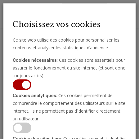
Toggl
Choisissez vos cookies
navig
Ce site web utilise des cookies pour personnaliser les
contenus et analyser les statistiques d’audience.
Recevez des analyses, des commentaires et des nouvelles
Cookies nécessaires
: Ces cookies sont essentiels pour
importantes directement par e-mail.
assurer le fonctionnement du site internet (et sont donc
SOUSCRIRE
toujours actifs).
Cookies analytiques
: Ces cookies permettent de
comprendre le comportement des utilisateurs sur le site
Regarder l’émission
internet. Ils ne permettent pas d’identifier directement
un utilisateur.
Cookies des sites tiers
: Ces cookies servent à identifier