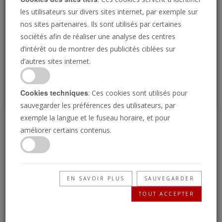
Loading
les utilisateurs sur divers sites internet, par exemple sur
nos sites partenaires. Ils sont utilisés par certaines
sociétés afin de réaliser une analyse des centres
P
d’intérêt ou de montrer des publicités ciblées sur
d’autres sites internet.
Cookies techniques
: Ces cookies sont utilisés pour
sauvegarder les préférences des utilisateurs, par
exemple la langue et le fuseau horaire, et pour
Un espoir vivant
améliorer certains contenus.
21/04/2022 • 24 Minutes
Dans un monde sans espoir, vers où se tourner
EN SAVOIR PLUS
SAUVEGARDER
pour trouver l’espérance ? L'apôtre Pierre était
TOUT ACCEPTER
rempli d'une espérance vivante, malgré la
persécution et sa mort comme martyre.