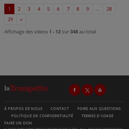
1
2
3
4
5
6
7
8
9
…
28
29
»
1 - 12
348
Affichage des videos
sur
au total.
À PROPOS DE NOUS
CONTACT
FOIRE AUX QUESTIONS
POLITIQUE DE CONFIDENTIALITÉ
TERMES D'USAGE
FAIRE UN DON
© 2026 PHILADELPHIA CHURCH OF GOD, ALL RIGHTS RESERVED