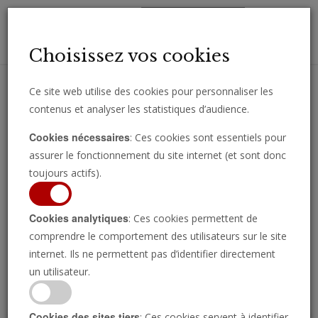
Toggl
Choisissez vos cookies
navig
Ce site web utilise des cookies pour personnaliser les
contenus et analyser les statistiques d’audience.
Recevez des analyses, des commentaires et des nouvelles
Cookies nécessaires
: Ces cookies sont essentiels pour
importantes directement par e-mail.
assurer le fonctionnement du site internet (et sont donc
SOUSCRIRE
toujours actifs).
Cookies analytiques
: Ces cookies permettent de
comprendre le comportement des utilisateurs sur le site
Regarder l’émission
internet. Ils ne permettent pas d’identifier directement
un utilisateur.
Cookies des sites tiers
: Ces cookies servent à identifier