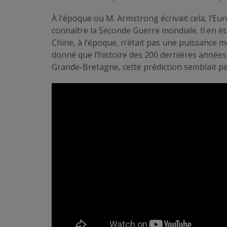
À l'époque où M. Armstrong écrivait cela, l’Eu
connaître la Seconde Guerre mondiale. Il en ét
Chine, à l’époque, n’était pas une puissance m
donné que l’histoire des 200 dernières années 
Grande-Bretagne, cette prédiction semblait pe