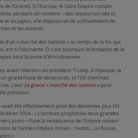
is de l’Orient). Si l’Europe, le Saint Empire romain
it—même pendant un moment—des ressources clés et
ie et du Japon, elle disposerait de suffisamment de
nes et les asservir.
aïe d’un « marché des nations » au temps de la fin, qui
, est si fascinante. Et c'est pourquoi la tendance de la
ques vaut la peine d'être observée.
ées avant l’élection du président Trump. À l’époque, la
un grand fossé de désaccords, et l’UE cherchait
Unis. Lisez
Le grand « marché des nations »
pour
te prévision.
e
avait été effectivement posé des décennies plus tôt.
érité
en 1934 : « L’écriture prophétise deux grandes
rniers jours—l’une la renaissance de l’Empire romain
oire de l’ancien Empire romain ; l'autre...
La Russie,
apon
. »