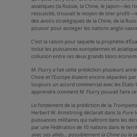
asiatiques (la Russie, la Chine, le Japon—les ro
ressuscité, trouvait le moyen de tirer prof
des avoirs stratégiques de la Chine, de la Russ
pouvoir pour assiéger les nations anglo-saxon
C’est la raison pour laquelle la prophétie d’És
inclut les puissances européennes et asiatiques
collusion entre ces deux grands blocs économi
M. Flurry a fait cette prédiction plusieurs ann
Chine et l’Europe étaient encore séparées par 
toujours un accord commercial avec les États-
apprendre comment M. Flurry pouvait faire cet
Le fondement de la prédiction de la
Trompett
Herbert W. Armstrong déclarait dans la
Pure V
puissances militaires qui naîtront dans les de
par une Fédération de 10 nations dans le territ
avec ses alliés...
possiblement la Chine ou le J