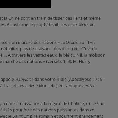
et la Chine sont en train de tisser des liens et même
 M. Armstrong le prophétisait, ces deux blocs de
liance « un marché des nations » : « Oracle sur Tyr.
détruite : plus de maison ! plus d'entrée ! C'est du
 ... À travers les vastes eaux, le blé du Nil, la moisson
 le marché des nations » (versets 1, 3). M. Flurry
t appelé
Babylone
dans votre Bible (Apocalypse 17 : 5 ;
 à Tyr (et ses alliés Sidon, etc.) en tant que
centre
) a donné naissance à la région de Chaldée, ou le Sud
hétisés pour être des nations puissantes dans ce
avec le Saint Empire romain et souffrent grandement