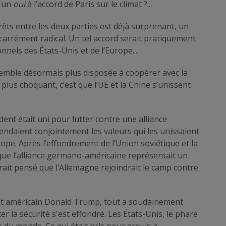
t un
oui
à l’accord de Paris sur le climat ?...
rêts entre les deux parties est déjà surprenant, un
rrément radical. Un tel accord serait pratiquement
nnels des États-Unis et de l’Europe....
 semble désormais plus disposée à coopérer avec la
 plus choquant, c’est que l’UE et la Chine s’unissent
ent était uni pour lutter contre une alliance
endaient conjointement les valeurs qui les unissaient
ope. Après l’effondrement de l’Union soviétique et la
que l’alliance germano-américaine représentait un
rait pensé que l’Allemagne rejoindrait le camp contre
nt américain Donald Trump, tout a soudainement
r la sécurité s'est effondré. Les États-Unis, le phare
e du monde. Ce qui était pris pour acquis a