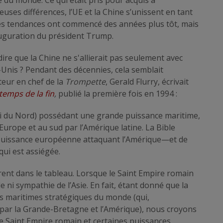
ses différences, l’UE et la Chine s’unissent en tant
ces tendances ont commencé des années plus tôt, mais
auguration du président Trump.
ire que la Chine ne s'allierait pas seulement avec
ts-Unis ? Pendant des décennies, cela semblait
teur en chef de la
Trompette
, Gerald Flurry, écrivait
 temps de la fin
,
publié la première fois en 1994 :
roi du Nord) possédant une grande puissance maritime,
Europe et au sud par l’Amérique latine. La Bible
puissance européenne attaquant l’Amérique—et de
ui est assiégée.
ntrent dans le tableau. Lorsque le Saint Empire romain
e ni sympathie de l’Asie. En fait, étant donné que la
s maritimes stratégiques du monde (qui,
par la Grande-Bretagne et l’Amérique), nous croyons
 le Saint Empire romain et certaines puissances