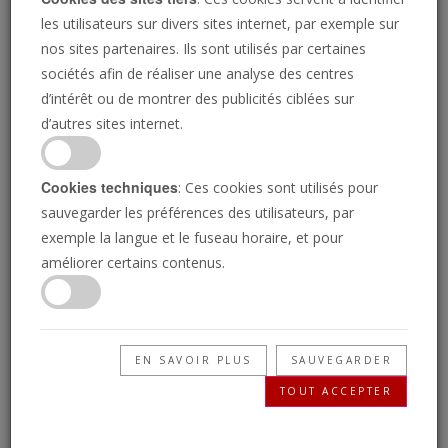
l’agression au couteau
les utilisateurs sur divers sites internet, par exemple sur
d’une joggeuse
nos sites partenaires. Ils sont utilisés par certaines
sociétés afin de réaliser une analyse des centres
d’intérêt ou de montrer des publicités ciblées sur
d’autres sites internet.
BOULEVARD VOLTAIRE
02/01/2023
«
Cookies techniques
: Ces cookies sont utilisés pour
Un Afghan de 23 ans a été interpellé et placé
sauvegarder les préférences des utilisateurs, par
en garde à vue, samedi 31 décembre, à Reims,
exemple la langue et le fuseau horaire, et pour
après avoir « porté un coup de couteau à la
améliorer certains contenus.
gorge d'une femme de 34 ans qui faisait son
footing », relate Le Figaro, informé par une
source policière.
EN SAVOIR PLUS
SAUVEGARDER
L’
agression
s’est produite dans l’après-midi,
TOUT ACCEPTER
sur le secteur de la Coulée verte, rue René-de-
Bovis, un lieu fréquenté par des sportifs et des