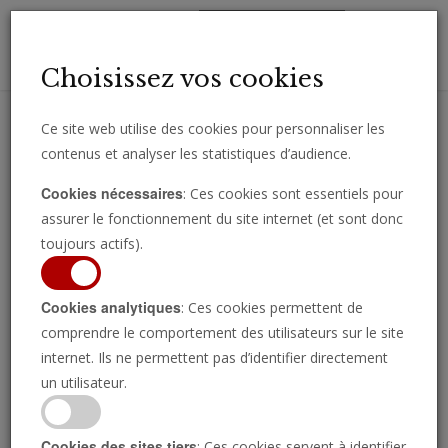
Toggl
Choisissez vos cookies
navig
Ce site web utilise des cookies pour personnaliser les
contenus et analyser les statistiques d’audience.
Recevez des analyses, des commentaires et des nouvelles
Cookies nécessaires
: Ces cookies sont essentiels pour
importantes directement par e-mail.
assurer le fonctionnement du site internet (et sont donc
SOUSCRIRE
toujours actifs).
Cookies analytiques
: Ces cookies permettent de
comprendre le comportement des utilisateurs sur le site
Reims : un suspect
internet. Ils ne permettent pas d’identifier directement
un utilisateur.
afghan interpellé après
Cookies des sites tiers
: Ces cookies servent à identifier