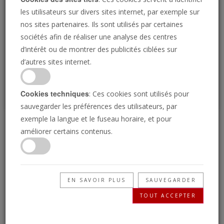
Loading
les utilisateurs sur divers sites internet, par exemple sur
nos sites partenaires. Ils sont utilisés par certaines
sociétés afin de réaliser une analyse des centres
P
d’intérêt ou de montrer des publicités ciblées sur
d’autres sites internet.
Cookies techniques
: Ces cookies sont utilisés pour
sauvegarder les préférences des utilisateurs, par
exemple la langue et le fuseau horaire, et pour
Allemagne : Un dirigeant
améliorer certains contenus.
fort est imminent
EN SAVOIR PLUS
SAUVEGARDER
30/01/2018 • 80 Secondes
TOUT ACCEPTER
L'Allemagne semble forte et stable, mais une
crise se prépare.