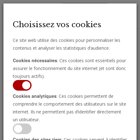
Toggl
Choisissez vos cookies
navig
Ce site web utilise des cookies pour personnaliser les
contenus et analyser les statistiques d’audience.
Recevez des analyses, des commentaires et des nouvelles
Cookies nécessaires
: Ces cookies sont essentiels pour
importantes directement par e-mail.
assurer le fonctionnement du site internet (et sont donc
SOUSCRIRE
toujours actifs).
Cookies analytiques
: Ces cookies permettent de
comprendre le comportement des utilisateurs sur le site
Regarder l’émission
internet. Ils ne permettent pas d’identifier directement
un utilisateur.
Cookies des sites tiers
: Ces cookies servent à identifier