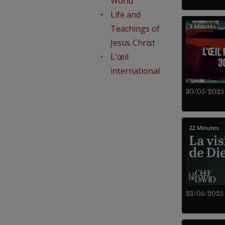
World
Life and
3 Minutes
Teachings of
Jesus Christ
L'œil
international
30/05/2025
22 Minutes
23/05/2025