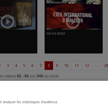
3 Minutes
09/05/2025
2
3
4
5
6
7
8
9
10
11
12
…
2
85 - 96
348
es videos
sur
au total.
t analyser les statistiques d’audience.