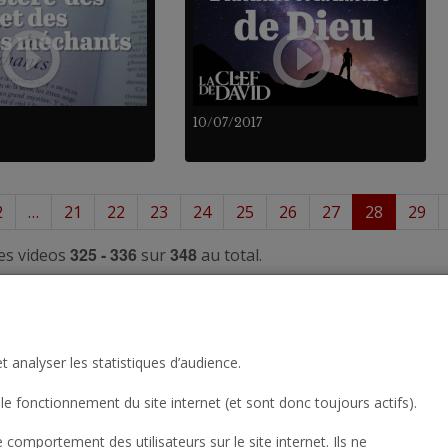
10/07/2017
2
…
21
22
23
24
25
26
27
28
29
325 - 336
348
es videos
sur
au total.
t analyser les statistiques d’audience.
le fonctionnement du site internet (et sont donc toujours actifs).
omportement des utilisateurs sur le site internet. Ils ne