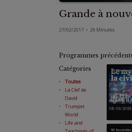
Grande à nouv
27/02/2017 • 26 Minutes
Programmes précéde
Catégories
26 Minutes
Toutes
La Clef de
David
Trumpet
08/06/2018
World
Life and
90 Secondes
Teachings of