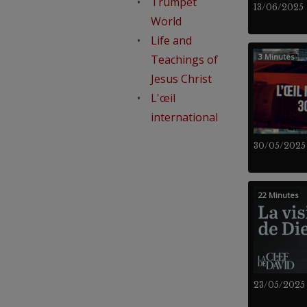
Trumpet
13/06/2025
World
Life and
3 Minutes
Teachings of
Jesus Christ
L'œil
international
30/05/2025
22 Minutes
23/05/2025