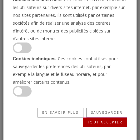
Loading
les utilisateurs sur divers sites internet, par exemple sur
nos sites partenaires. Ils sont utilisés par certaines
sociétés afin de réaliser une analyse des centres
P
d’intérêt ou de montrer des publicités ciblées sur
d’autres sites internet.
Cookies techniques
: Ces cookies sont utilisés pour
sauvegarder les préférences des utilisateurs, par
exemple la langue et le fuseau horaire, et pour
L'oeil International 10
améliorer certains contenus.
janvier 2025
EN SAVOIR PLUS
SAUVEGARDER
10/01/2025 • 3 Minutes
TOUT ACCEPTER
La Trompette : les nouvelles de demain,
aujourd’hui ! Comprenez votre monde