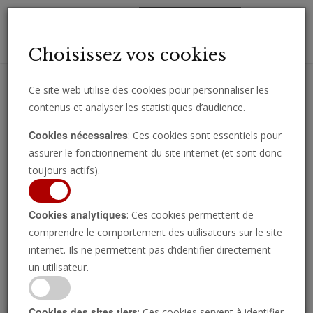
Toggl
Choisissez vos cookies
navig
Ce site web utilise des cookies pour personnaliser les
contenus et analyser les statistiques d’audience.
Recevez des analyses, des commentaires et des nouvelles
Cookies nécessaires
: Ces cookies sont essentiels pour
importantes directement par e-mail.
assurer le fonctionnement du site internet (et sont donc
SOUSCRIRE
toujours actifs).
Cookies analytiques
: Ces cookies permettent de
comprendre le comportement des utilisateurs sur le site
Regarder l’émission
internet. Ils ne permettent pas d’identifier directement
un utilisateur.
Cookies des sites tiers
: Ces cookies servent à identifier