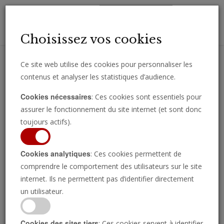
Toggl
Choisissez vos cookies
navig
Ce site web utilise des cookies pour personnaliser les
contenus et analyser les statistiques d’audience.
Recevez des analyses, des commentaires et des nouvelles
Cookies nécessaires
: Ces cookies sont essentiels pour
importantes directement par e-mail.
assurer le fonctionnement du site internet (et sont donc
SOUSCRIRE
toujours actifs).
Cookies analytiques
: Ces cookies permettent de
comprendre le comportement des utilisateurs sur le site
Regarder l’émission
internet. Ils ne permettent pas d’identifier directement
un utilisateur.
Cookies des sites tiers
: Ces cookies servent à identifier