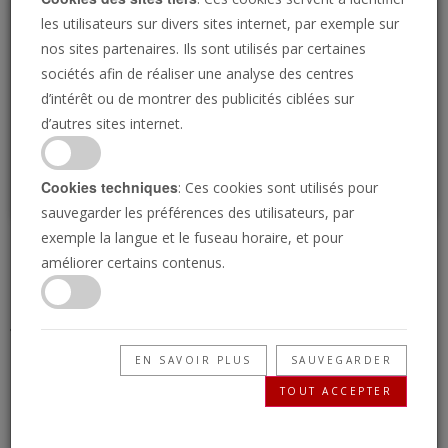
Loading
les utilisateurs sur divers sites internet, par exemple sur
nos sites partenaires. Ils sont utilisés par certaines
sociétés afin de réaliser une analyse des centres
P
d’intérêt ou de montrer des publicités ciblées sur
d’autres sites internet.
Cookies techniques
: Ces cookies sont utilisés pour
sauvegarder les préférences des utilisateurs, par
exemple la langue et le fuseau horaire, et pour
L'oeil International 27
améliorer certains contenus.
janvier 2025
EN SAVOIR PLUS
SAUVEGARDER
27/01/2025 • 4 Minutes
TOUT ACCEPTER
La Trompette : les nouvelles de demain,
aujourd’hui ! Comprenez votre monde