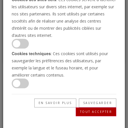
Loading
les utilisateurs sur divers sites internet, par exemple sur
nos sites partenaires. Ils sont utilisés par certaines
sociétés afin de réaliser une analyse des centres
P
d’intérêt ou de montrer des publicités ciblées sur
d’autres sites internet.
Cookies techniques
: Ces cookies sont utilisés pour
sauvegarder les préférences des utilisateurs, par
exemple la langue et le fuseau horaire, et pour
La crise financière
améliorer certains contenus.
Amérique-Europe
EN SAVOIR PLUS
SAUVEGARDER
05/05/2017 • 26 Minutes
TOUT ACCEPTER
La crise financière en Grèce est un petit
exemple de ce qui se passera en Amérique et en