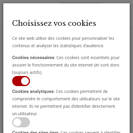
Toggl
Choisissez vos cookies
navig
Ce site web utilise des cookies pour personnaliser les
contenus et analyser les statistiques d’audience.
Recevez des analyses, des commentaires et des nouvelles
Cookies nécessaires
: Ces cookies sont essentiels pour
importantes directement par e-mail.
assurer le fonctionnement du site internet (et sont donc
SOUSCRIRE
toujours actifs).
Cookies analytiques
: Ces cookies permettent de
comprendre le comportement des utilisateurs sur le site
Regarder l’émission
internet. Ils ne permettent pas d’identifier directement
un utilisateur.
Cookies des sites tiers
: Ces cookies servent à identifier