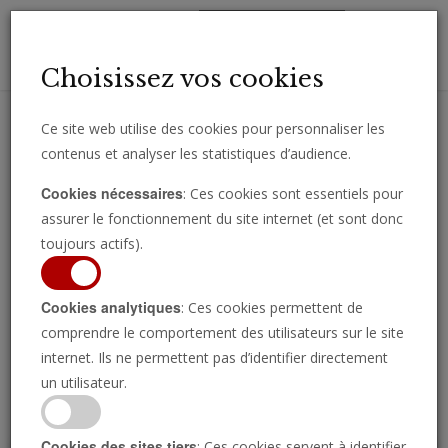
Toggl
Choisissez vos cookies
navig
Ce site web utilise des cookies pour personnaliser les
contenus et analyser les statistiques d’audience.
Recevez des analyses, des commentaires et des nouvelles
Cookies nécessaires
: Ces cookies sont essentiels pour
importantes directement par e-mail.
assurer le fonctionnement du site internet (et sont donc
SOUSCRIRE
toujours actifs).
Cookies analytiques
: Ces cookies permettent de
comprendre le comportement des utilisateurs sur le site
Regarder l’émission
internet. Ils ne permettent pas d’identifier directement
un utilisateur.
Cookies des sites tiers
: Ces cookies servent à identifier