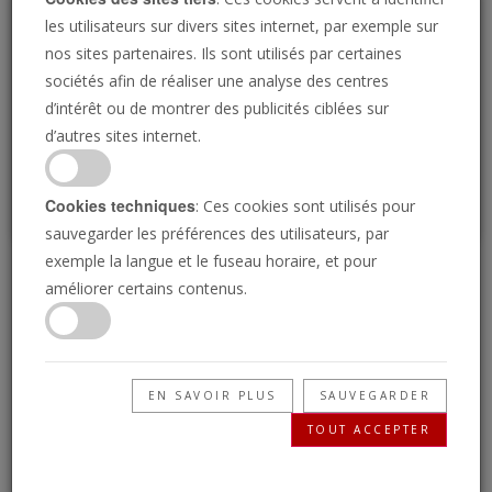
Loading
les utilisateurs sur divers sites internet, par exemple sur
nos sites partenaires. Ils sont utilisés par certaines
sociétés afin de réaliser une analyse des centres
P
d’intérêt ou de montrer des publicités ciblées sur
d’autres sites internet.
Cookies techniques
: Ces cookies sont utilisés pour
sauvegarder les préférences des utilisateurs, par
exemple la langue et le fuseau horaire, et pour
La victoire de Trump
améliorer certains contenus.
ébranle l’Asie et le
Moyen-Orient
EN SAVOIR PLUS
SAUVEGARDER
TOUT ACCEPTER
04/12/2024 • 55 Minutes
Le retour de Donald Trump à la Maison