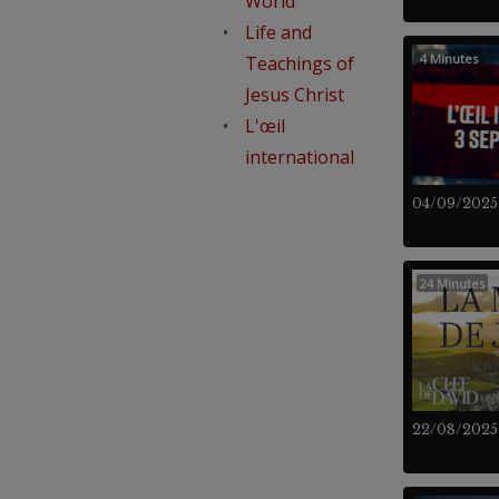
World
Life and
4 Minutes
Teachings of
Jesus Christ
L'œil
international
04/09/2025
24 Minutes
22/08/2025