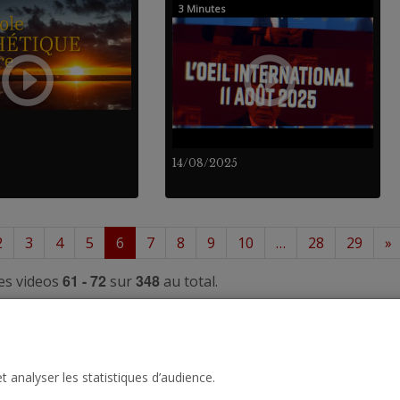
3 Minutes
14/08/2025
2
3
4
5
6
7
8
9
10
…
28
29
»
61 - 72
348
es videos
sur
au total.
t analyser les statistiques d’audience.