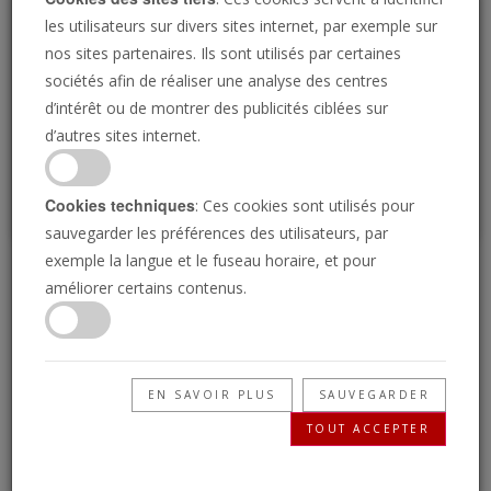
Loading
les utilisateurs sur divers sites internet, par exemple sur
nos sites partenaires. Ils sont utilisés par certaines
sociétés afin de réaliser une analyse des centres
P
d’intérêt ou de montrer des publicités ciblées sur
d’autres sites internet.
Cookies techniques
: Ces cookies sont utilisés pour
sauvegarder les préférences des utilisateurs, par
exemple la langue et le fuseau horaire, et pour
Le plan ultime de Dieu
améliorer certains contenus.
20/08/2021 • 24 Minutes
Le plan ultime de Dieu concerne la famille.
EN SAVOIR PLUS
SAUVEGARDER
Découvrez comment le plan familial de Dieu
TOUT ACCEPTER
est sans limite.