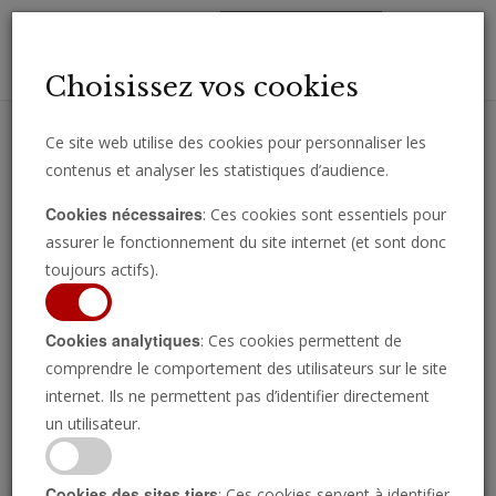
Toggl
Choisissez vos cookies
navig
Ce site web utilise des cookies pour personnaliser les
contenus et analyser les statistiques d’audience.
Recevez des analyses, des commentaires et des nouvelles
Cookies nécessaires
: Ces cookies sont essentiels pour
importantes directement par e-mail.
assurer le fonctionnement du site internet (et sont donc
SOUSCRIRE
toujours actifs).
Cookies analytiques
: Ces cookies permettent de
comprendre le comportement des utilisateurs sur le site
Regarder l’émission
internet. Ils ne permettent pas d’identifier directement
un utilisateur.
Cookies des sites tiers
: Ces cookies servent à identifier