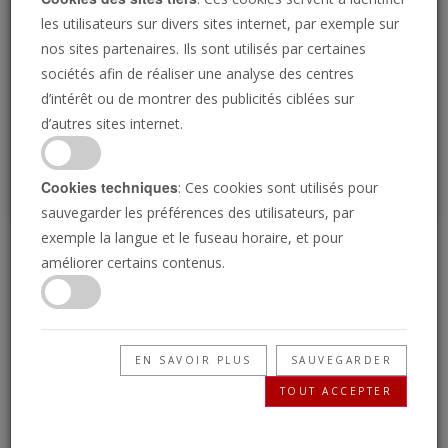
Loading
les utilisateurs sur divers sites internet, par exemple sur
nos sites partenaires. Ils sont utilisés par certaines
sociétés afin de réaliser une analyse des centres
P
d’intérêt ou de montrer des publicités ciblées sur
d’autres sites internet.
Cookies techniques
: Ces cookies sont utilisés pour
sauvegarder les préférences des utilisateurs, par
exemple la langue et le fuseau horaire, et pour
Trump contre Macron
améliorer certains contenus.
dans la prophétie
biblique
EN SAVOIR PLUS
SAUVEGARDER
TOUT ACCEPTER
13/02/2019 • 26 Minutes