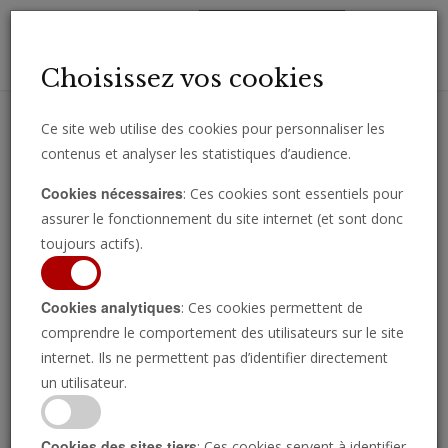
Toggl
Choisissez vos cookies
navig
Ce site web utilise des cookies pour personnaliser les
contenus et analyser les statistiques d’audience.
Recevez des analyses, des commentaires et des nouvelles
Cookies nécessaires
: Ces cookies sont essentiels pour
importantes directement par e-mail.
assurer le fonctionnement du site internet (et sont donc
SOUSCRIRE
toujours actifs).
Cookies analytiques
: Ces cookies permettent de
comprendre le comportement des utilisateurs sur le site
Regarder l’émission
internet. Ils ne permettent pas d’identifier directement
un utilisateur.
Cookies des sites tiers
: Ces cookies servent à identifier