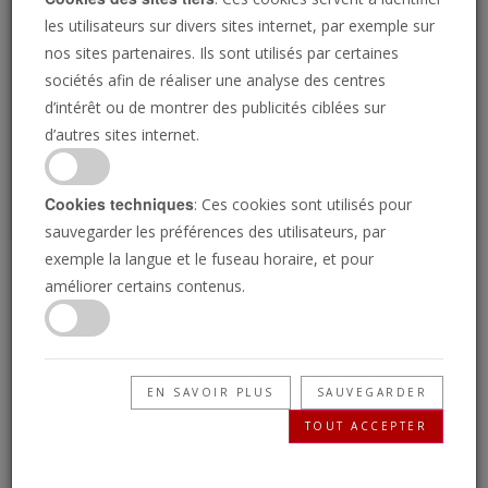
Loading
les utilisateurs sur divers sites internet, par exemple sur
nos sites partenaires. Ils sont utilisés par certaines
sociétés afin de réaliser une analyse des centres
P
d’intérêt ou de montrer des publicités ciblées sur
d’autres sites internet.
Cookies techniques
: Ces cookies sont utilisés pour
sauvegarder les préférences des utilisateurs, par
exemple la langue et le fuseau horaire, et pour
L’exploit suprême
améliorer certains contenus.
27/03/2026 • 26 Minutes
Êtes-vous un croyant spirituel ? La plupart des
EN SAVOIR PLUS
SAUVEGARDER
chrétiens d’aujourd’hui répondraient par
TOUT ACCEPTER
l’affirmative, mais comment en être sûr ?
Découvrez la définition biblique d’une