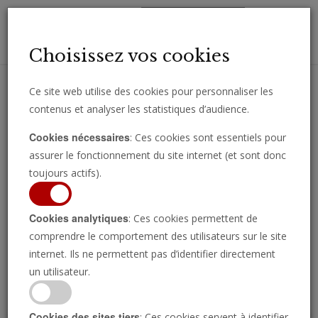
Toggl
Choisissez vos cookies
navig
Ce site web utilise des cookies pour personnaliser les
contenus et analyser les statistiques d’audience.
Recevez des analyses, des commentaires et des nouvelles
Cookies nécessaires
: Ces cookies sont essentiels pour
importantes directement par e-mail.
assurer le fonctionnement du site internet (et sont donc
SOUSCRIRE
toujours actifs).
Cookies analytiques
: Ces cookies permettent de
comprendre le comportement des utilisateurs sur le site
Regarder l’émission
internet. Ils ne permettent pas d’identifier directement
un utilisateur.
Cookies des sites tiers
: Ces cookies servent à identifier