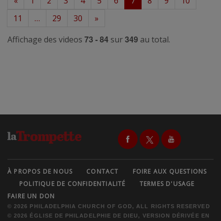
«
1
2
3
4
5
6
7
8
9
10
11
…
29
30
»
73 - 84
349
Affichage des videos
sur
au total.
À PROPOS DE NOUS
CONTACT
FOIRE AUX QUESTIONS
POLITIQUE DE CONFIDENTIALITÉ
TERMES D'USAGE
FAIRE UN DON
© 2026 PHILADELPHIA CHURCH OF GOD, ALL RIGHTS RESERVED
© 2026 ÉGLISE DE PHILADELPHIE DE DIEU, VERSION DÉRIVÉE EN