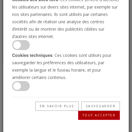
Loading
les utilisateurs sur divers sites internet, par exemple sur
nos sites partenaires. Ils sont utilisés par certaines
sociétés afin de réaliser une analyse des centres
P
d’intérêt ou de montrer des publicités ciblées sur
d’autres sites internet.
Cookies techniques
: Ces cookies sont utilisés pour
sauvegarder les préférences des utilisateurs, par
exemple la langue et le fuseau horaire, et pour
Pourquoi le mariage ?
améliorer certains contenus.
07/01/2021 • 24 Minutes
Un mariage heureux vaut mieux que mille
EN SAVOIR PLUS
SAUVEGARDER
milliard de dollars. Apprenez pourquoi,
TOUT ACCEPTER
maintenant, sur la Clef de David avec Gerald
Flurry.