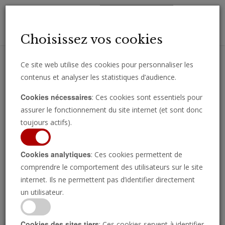
Toggl
Choisissez vos cookies
navig
Ce site web utilise des cookies pour personnaliser les
contenus et analyser les statistiques d’audience.
Recevez des analyses, des commentaires et des nouvelles
Cookies nécessaires
: Ces cookies sont essentiels pour
importantes directement par e-mail.
assurer le fonctionnement du site internet (et sont donc
SOUSCRIRE
toujours actifs).
Cookies analytiques
: Ces cookies permettent de
comprendre le comportement des utilisateurs sur le site
Regarder l’émission
internet. Ils ne permettent pas d’identifier directement
un utilisateur.
Cookies des sites tiers
: Ces cookies servent à identifier