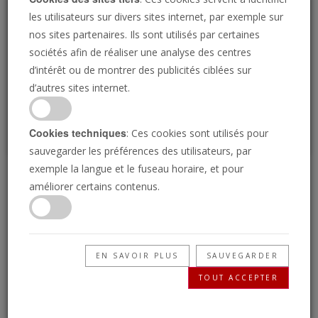
Loading
les utilisateurs sur divers sites internet, par exemple sur
nos sites partenaires. Ils sont utilisés par certaines
sociétés afin de réaliser une analyse des centres
P
d’intérêt ou de montrer des publicités ciblées sur
d’autres sites internet.
Cookies techniques
: Ces cookies sont utilisés pour
sauvegarder les préférences des utilisateurs, par
exemple la langue et le fuseau horaire, et pour
Qui est le prophète ?
améliorer certains contenus.
27/09/2024 • 24 Minutes
Votre Bible décrit un prophète anonyme qui
EN SAVOIR PLUS
SAUVEGARDER
préparera le chemin pour la seconde venue de
TOUT ACCEPTER
Jésus-Christ. Cet homme est sur la scène
aujourd’hui ! Apprenez comment prouver