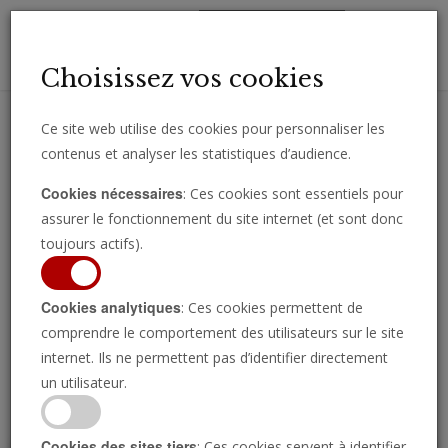
Toggl
Choisissez vos cookies
navig
Ce site web utilise des cookies pour personnaliser les
contenus et analyser les statistiques d’audience.
Recevez des analyses, des commentaires et des nouvelles
Cookies nécessaires
: Ces cookies sont essentiels pour
importantes directement par e-mail.
assurer le fonctionnement du site internet (et sont donc
SOUSCRIRE
toujours actifs).
Cookies analytiques
: Ces cookies permettent de
comprendre le comportement des utilisateurs sur le site
Regarder l’émission
internet. Ils ne permettent pas d’identifier directement
un utilisateur.
Cookies des sites tiers
: Ces cookies servent à identifier