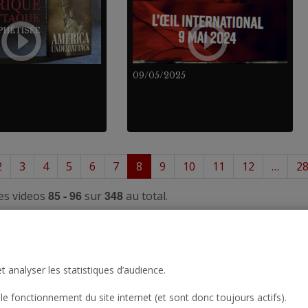
09/05/2025
2
3
4
5
6
7
8
9
10
11
12
…
2
85 - 96
348
es videos
sur
au total.
t analyser les statistiques d’audience.
le fonctionnement du site internet (et sont donc toujours actifs).