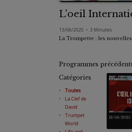
L'oeil Internat
13/06/2025 • 3 Minutes
La Trompette : les nouvelle
Programmes précéde
Catégories
3 Minutes
Toutes
La Clef de
David
Trumpet
13/06/2025
World
Life and