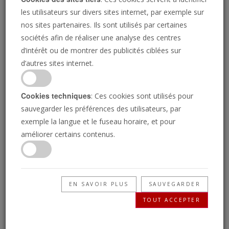
Français favorables à une
les utilisateurs sur divers sites internet, par exemple sur
loi sur l'immigration
nos sites partenaires. Ils sont utilisés par certaines
facilitant les expulsions
sociétés afin de réaliser une analyse des centres
27 AVR.
d’intérêt ou de montrer des publicités ciblées sur
d’autres sites internet.
« Effondrement imminent
» : First Republic pourrait
Cookies techniques
: Ces cookies sont utilisés pour
ne pas survivre au week-
sauvegarder les préférences des utilisateurs, par
end
exemple la langue et le fuseau horaire, et pour
27 AVR.
améliorer certains contenus.
Candidature de Joe Biden
: la gaffe de la Maison
EN SAVOIR PLUS
SAUVEGARDER
Blanche sur la capacité du
TOUT ACCEPTER
président à assurer un
nouveau mandat
26 AVR.