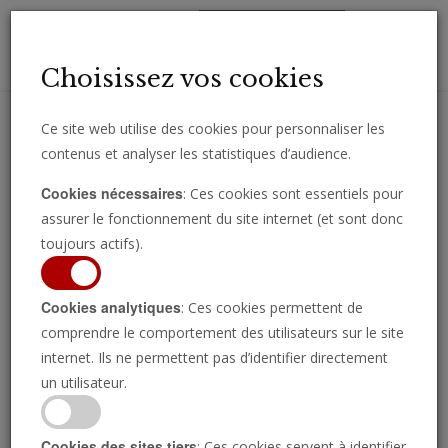
Toggl
Choisissez vos cookies
navig
Ce site web utilise des cookies pour personnaliser les
contenus et analyser les statistiques d’audience.
Recevez des analyses, des commentaires et des nouvelles
Cookies nécessaires
: Ces cookies sont essentiels pour
importantes directement par e-mail.
assurer le fonctionnement du site internet (et sont donc
SOUSCRIRE
toujours actifs).
Cookies analytiques
: Ces cookies permettent de
En Bref
comprendre le comportement des utilisateurs sur le site
internet. Ils ne permettent pas d’identifier directement
un utilisateur.
Sondage : 82% des
Cookies des sites tiers
: Ces cookies servent à identifier