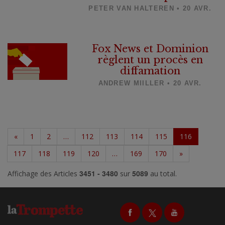
PETER VAN HALTEREN • 20 AVR.
Fox News et Dominion
règlent un procès en
diffamation
ANDREW MIILLER • 20 AVR.
«
1
2
…
112
113
114
115
116
117
118
119
120
…
169
170
»
3451 - 3480
5089
Affichage des Articles
sur
au total.