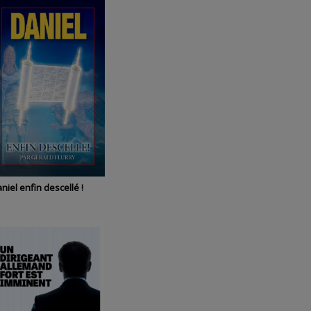
niel enfin descellé !