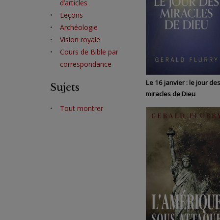
d’articles
Leçons
Archéologie
Vision royale
Cours de Bible par
correspondance
Le 16 janvier : le jour de
Sujets
miracles de Dieu
Tout montrer