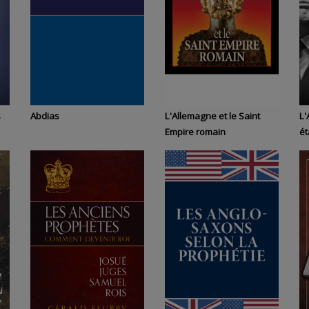
s
Abdias
L'Allemagne et le Saint
L'
Empire romain
ét