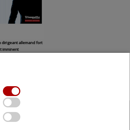
 dirigeant allemand fort
t imminent