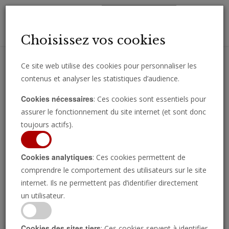
Toggl
Choisissez vos cookies
navig
Ce site web utilise des cookies pour personnaliser les
contenus et analyser les statistiques d’audience.
Recevez des analyses, des commentaires et des nouvelles
Cookies nécessaires
: Ces cookies sont essentiels pour
importantes directement par e-mail.
assurer le fonctionnement du site internet (et sont donc
SOUSCRIRE
toujours actifs).
Cookies analytiques
: Ces cookies permettent de
comprendre le comportement des utilisateurs sur le site
Regarder l’émission
internet. Ils ne permettent pas d’identifier directement
un utilisateur.
Cookies des sites tiers
: Ces cookies servent à identifier