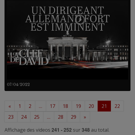
07/04/2022
«
1
2
…
17
18
19
20
21
22
23
24
25
…
28
29
»
241 - 252
348
Affichage des videos
sur
au total.