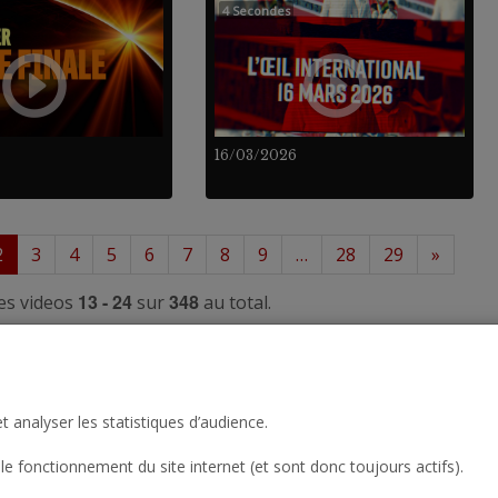
4 Secondes
16/03/2026
2
3
4
5
6
7
8
9
…
28
29
»
13 - 24
348
es videos
sur
au total.
t analyser les statistiques d’audience.
le fonctionnement du site internet (et sont donc toujours actifs).