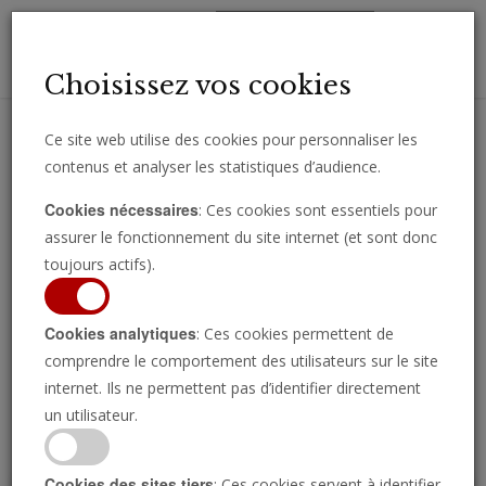
Toggl
Choisissez vos cookies
navig
Ce site web utilise des cookies pour personnaliser les
contenus et analyser les statistiques d’audience.
Recevez des analyses, des commentaires et des nouvelles
Cookies nécessaires
: Ces cookies sont essentiels pour
importantes directement par e-mail.
assurer le fonctionnement du site internet (et sont donc
SOUSCRIRE
toujours actifs).
Cookies analytiques
: Ces cookies permettent de
comprendre le comportement des utilisateurs sur le site
Regarder l’émission
internet. Ils ne permettent pas d’identifier directement
un utilisateur.
Cookies des sites tiers
: Ces cookies servent à identifier