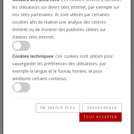
Loading
les utilisateurs sur divers sites internet, par exemple sur
nos sites partenaires. Ils sont utilisés par certaines
sociétés afin de réaliser une analyse des centres
P
d’intérêt ou de montrer des publicités ciblées sur
d’autres sites internet.
Cookies techniques
: Ces cookies sont utilisés pour
sauvegarder les préférences des utilisateurs, par
exemple la langue et le fuseau horaire, et pour
L'oeil International 23
améliorer certains contenus.
Mai 2025
EN SAVOIR PLUS
SAUVEGARDER
23/05/2025 • 3 Minutes
TOUT ACCEPTER
La Trompette : les nouvelles de demain,
aujourd’hui ! Comprenez votre monde