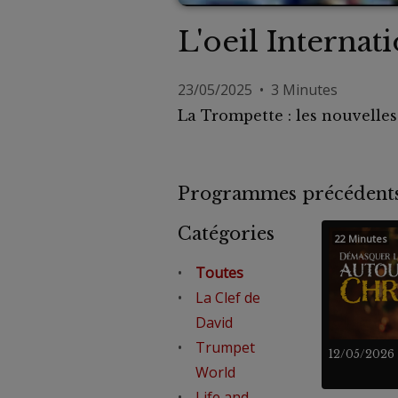
L'oeil Internat
23/05/2025 • 3 Minutes
La Trompette : les nouvelle
Programmes précéde
Catégories
22 Minutes
Toutes
La Clef de
David
Trumpet
12/05/2026
World
Life and