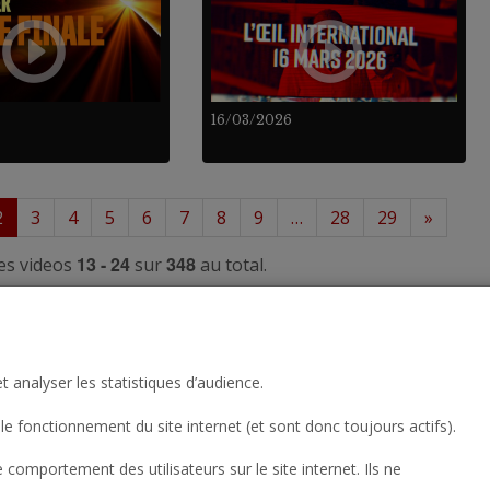
16/03/2026
2
3
4
5
6
7
8
9
…
28
29
»
13 - 24
348
es videos
sur
au total.
t analyser les statistiques d’audience.
le fonctionnement du site internet (et sont donc toujours actifs).
omportement des utilisateurs sur le site internet. Ils ne