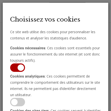
Toggl
Choisissez vos cookies
navig
Ce site web utilise des cookies pour personnaliser les
contenus et analyser les statistiques d’audience.
Recevez des analyses, des commentaires et des nouvelles
Cookies nécessaires
: Ces cookies sont essentiels pour
importantes directement par e-mail.
assurer le fonctionnement du site internet (et sont donc
SOUSCRIRE
toujours actifs).
Cookies analytiques
: Ces cookies permettent de
comprendre le comportement des utilisateurs sur le site
Regarder l’émission
internet. Ils ne permettent pas d’identifier directement
un utilisateur.
Cookies des sites tiers
: Ces cookies servent à identifier