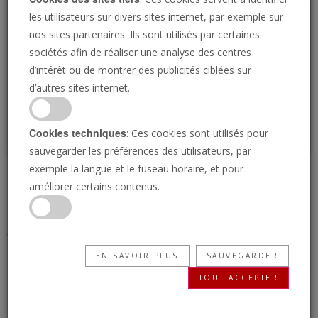
Loading
les utilisateurs sur divers sites internet, par exemple sur
nos sites partenaires. Ils sont utilisés par certaines
sociétés afin de réaliser une analyse des centres
P
d’intérêt ou de montrer des publicités ciblées sur
d’autres sites internet.
Cookies techniques
: Ces cookies sont utilisés pour
sauvegarder les préférences des utilisateurs, par
exemple la langue et le fuseau horaire, et pour
L'oeil International 27
améliorer certains contenus.
janvier 2025
EN SAVOIR PLUS
SAUVEGARDER
27/01/2025 • 4 Minutes
TOUT ACCEPTER
La Trompette : les nouvelles de demain,
aujourd’hui ! Comprenez votre monde