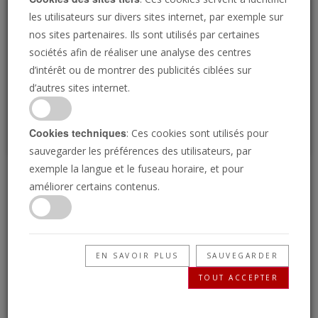
Loading
les utilisateurs sur divers sites internet, par exemple sur
nos sites partenaires. Ils sont utilisés par certaines
sociétés afin de réaliser une analyse des centres
P
d’intérêt ou de montrer des publicités ciblées sur
d’autres sites internet.
Cookies techniques
: Ces cookies sont utilisés pour
sauvegarder les préférences des utilisateurs, par
exemple la langue et le fuseau horaire, et pour
La Californie est-elle
améliorer certains contenus.
sous le coup d’une
malédiction ?
EN SAVOIR PLUS
SAUVEGARDER
TOUT ACCEPTER
31/01/2025 • 23 Minutes
Pourquoi La Californie vient-elle de subir les