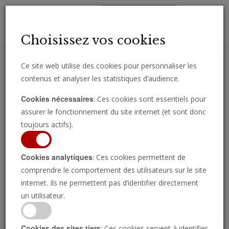
Toggl
Choisissez vos cookies
navig
Ce site web utilise des cookies pour personnaliser les
contenus et analyser les statistiques d’audience.
Recevez des analyses, des commentaires et des nouvelles
Cookies nécessaires
: Ces cookies sont essentiels pour
importantes directement par e-mail.
assurer le fonctionnement du site internet (et sont donc
SOUSCRIRE
toujours actifs).
Cookies analytiques
: Ces cookies permettent de
comprendre le comportement des utilisateurs sur le site
Regarder l’émission
internet. Ils ne permettent pas d’identifier directement
un utilisateur.
Cookies des sites tiers
: Ces cookies servent à identifier