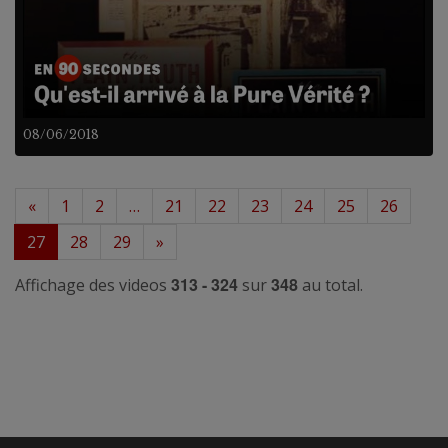
08/06/2018
«
1
2
…
21
22
23
24
25
26
27
28
29
»
313 - 324
348
Affichage des videos
sur
au total.