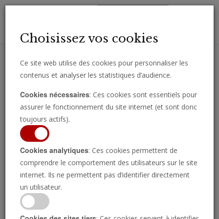
Toggl
Choisissez vos cookies
navig
Ce site web utilise des cookies pour personnaliser les
contenus et analyser les statistiques d’audience.
Recevez des analyses, des commentaires et des nouvelles
Cookies nécessaires
: Ces cookies sont essentiels pour
importantes directement par e-mail.
assurer le fonctionnement du site internet (et sont donc
SOUSCRIRE
toujours actifs).
Cookies analytiques
: Ces cookies permettent de
Asie
comprendre le comportement des utilisateurs sur le site
internet. Ils ne permettent pas d’identifier directement
un utilisateur.
Cookies des sites tiers
: Ces cookies servent à identifier