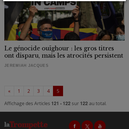
Le génocide ouïghour : les gros titres
ont disparu, mais les atrocités persistent
JEREMIAH JACQUES
«
1
2
3
4
5
121 - 122
122
Affichage des Articles
sur
au total.