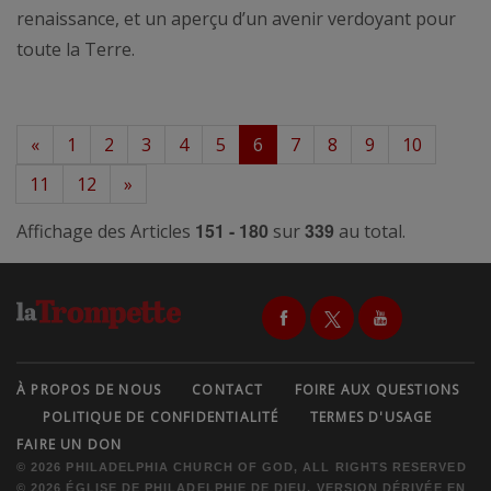
renaissance, et un aperçu d’un avenir verdoyant pour
toute la Terre.
«
1
2
3
4
5
6
7
8
9
10
11
12
»
151 - 180
339
Affichage des Articles
sur
au total.
À PROPOS DE NOUS
CONTACT
FOIRE AUX QUESTIONS
POLITIQUE DE CONFIDENTIALITÉ
TERMES D'USAGE
FAIRE UN DON
© 2026 PHILADELPHIA CHURCH OF GOD, ALL RIGHTS RESERVED
© 2026 ÉGLISE DE PHILADELPHIE DE DIEU, VERSION DÉRIVÉE EN