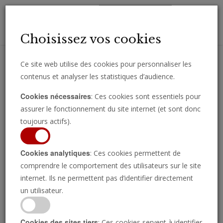
Toggl
Choisissez vos cookies
navig
Ce site web utilise des cookies pour personnaliser les
contenus et analyser les statistiques d’audience.
Recevez des analyses, des commentaires et des nouvelles
Cookies nécessaires
: Ces cookies sont essentiels pour
importantes directement par e-mail.
assurer le fonctionnement du site internet (et sont donc
SOUSCRIRE
toujours actifs).
Cookies analytiques
: Ces cookies permettent de
Société
comprendre le comportement des utilisateurs sur le site
internet. Ils ne permettent pas d’identifier directement
un utilisateur.
Cookies des sites tiers
: Ces cookies servent à identifier